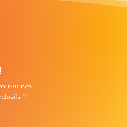
!
couvrir nos
clusifs ?
 !