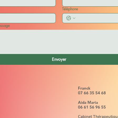
Téléphone
essage
Envoyer
Franck
07 66 35 54 68
Aida Maria
06 61 56 96 55
Cabinet
Thérapeutiqu