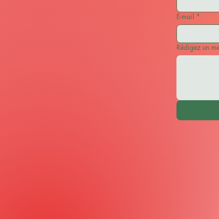
E-mail
*
Rédigez un m