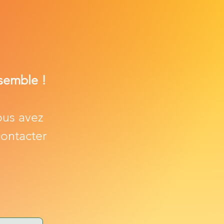
semble !
ous avez
contacter