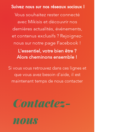
Suivez nous sur nos réseaux sociaux !
Vous souhaitez rester connecté
avec Mikisis et découvrir nos
dernières actualités, événements,
et contenus exclusifs ? Rejoignez-
nous sur notre page Facebook !
L'essentiel, votre bien
être ?
Alors cheminons ensemble !
Si vous vous retrouvez dans ces lignes et
que vous avez besoin d'aide, il est
maintenant temps de nous contacter
Contactez-
nous