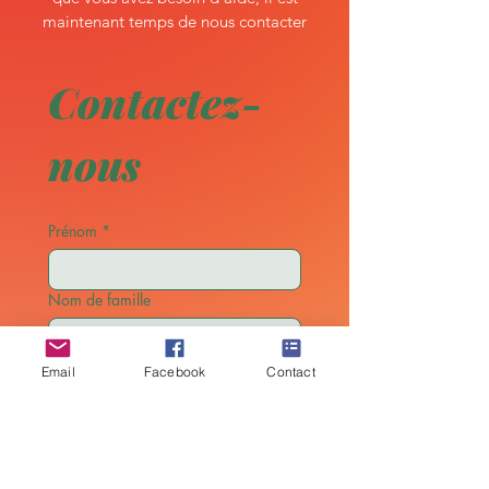
maintenant temps de nous contacter
Contactez-
nous
Prénom
*
Nom de famille
E-mail
*
Email
Facebook
Contact
Téléphone